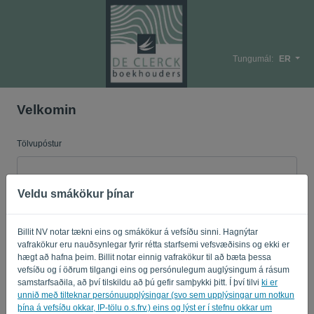
Tungumál:
ER
Velkomin
Tölvupóstur
Veldu smákökur þínar
Lykilorð
Billit NV notar tækni eins og smákökur á vefsíðu sinni. Hagnýtar
vafrakökur eru nauðsynlegar fyrir rétta starfsemi vefsvæðisins og ekki er
Muna eftir mér
Gleymt lykilorð?
hægt að hafna þeim. Billit notar einnig vafrakökur til að bæta þessa
vefsíðu og í öðrum tilgangi eins og persónulegum auglýsingum á rásum
samstarfsaðila, að því tilskildu að þú gefir samþykki þitt. Í því tilvi
ki er
SKRÁÐU ÞIG INN
unnið með tilteknar persónuupplýsingar (svo sem upplýsingar um notkun
þína á vefsíðu okkar, IP-tölu o.s.frv.) eins og lýst er í stefnu okkar um