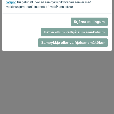
fótspor
. Þú getur afturkallað samþykki þitt hvenær sem er með
vefkökustjórnunartólinu neðst á vefsíðunni okkar.
Stjórna stillingum
Persónuverndarstefna
-
Skilmálar og skilyrði
Hafna öllum valfrjálsum smákökum
Samþykkja allar valfrjálsar smákökur