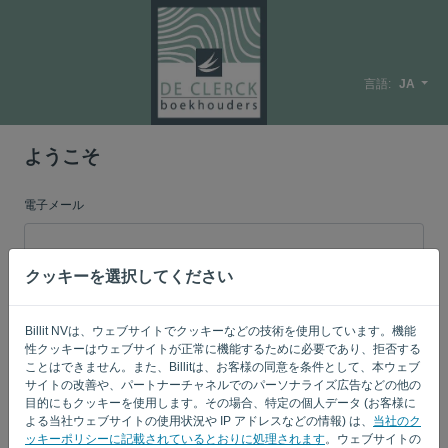
言語:
JA
ようこそ
電子メール
クッキーを選択してください
[パスワード]
Billit NVは、ウェブサイトでクッキーなどの技術を使用しています。機能
性クッキーはウェブサイトが正常に機能するために必要であり、拒否する
私を覚えている
パスワードを忘れた?
ことはできません。また、Billitは、お客様の同意を条件として、本ウェブ
サイトの改善や、パートナーチャネルでのパーソナライズ広告などの他の
目的にもクッキーを使用します。その場合、特定の個人データ (お客様に
ログイン
よる当社ウェブサイトの使用状況や IP アドレスなどの情報) は、
当社のク
ッキーポリシーに記載されているとおりに処理されます
。ウェブサイトの