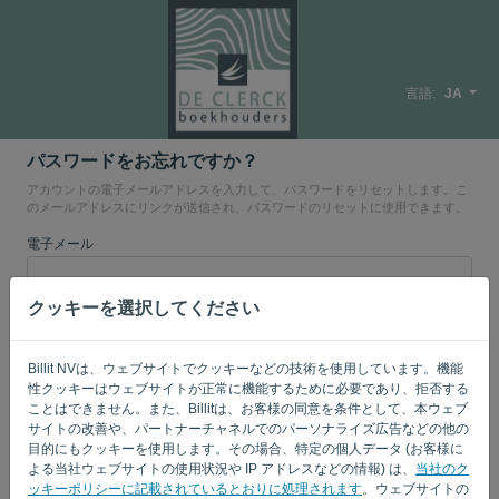
言語:
JA
パスワードをお忘れですか？
アカウントの電子メールアドレスを入力して、パスワードをリセットします。こ
のメールアドレスにリンクが送信され、パスワードのリセットに使用できます。
電子メール
クッキーを選択してください
あなたはコンピューターじゃないの？'
' と記入してください。
Billit NVは、ウェブサイトでクッキーなどの技術を使用しています。機能
性クッキーはウェブサイトが正常に機能するために必要であり、拒否する
ことはできません。また、Billitは、お客様の同意を条件として、本ウェブ
リンクを送信
サイトの改善や、パートナーチャネルでのパーソナライズ広告などの他の
目的にもクッキーを使用します。その場合、特定の個人データ (お客様に
ログインページに戻る
よる当社ウェブサイトの使用状況や IP アドレスなどの情報) は、
当社のク
ッキーポリシーに記載されているとおりに処理されます
。ウェブサイトの