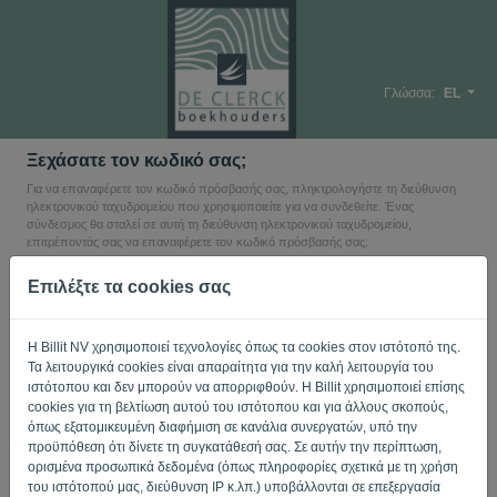
Γλώσσα:
EL
Ξεχάσατε τον κωδικό σας;
Για να επαναφέρετε τον κωδικό πρόσβασής σας, πληκτρολογήστε τη διεύθυνση
ηλεκτρονικού ταχυδρομείου που χρησιμοποιείτε για να συνδεθείτε. Ένας
σύνδεσμος θα σταλεί σε αυτή τη διεύθυνση ηλεκτρονικού ταχυδρομείου,
επιτρέποντάς σας να επαναφέρετε τον κωδικό πρόσβασής σας.
Ηλεκτρονικό ταχυδρομείο
Επιλέξτε τα cookies σας
Η Billit NV χρησιμοποιεί τεχνολογίες όπως τα cookies στον ιστότοπό της.
Δεν είσαι υπολογιστής; Συμπληρώστε το '
'.
Τα λειτουργικά cookies είναι απαραίτητα για την καλή λειτουργία του
ιστότοπου και δεν μπορούν να απορριφθούν. Η Billit χρησιμοποιεί επίσης
cookies για τη βελτίωση αυτού του ιστότοπου και για άλλους σκοπούς,
όπως εξατομικευμένη διαφήμιση σε κανάλια συνεργατών, υπό την
ΑΠΟΣΤΟΛΉ ΣΥΝΔΈΣΜΟΥ
προϋπόθεση ότι δίνετε τη συγκατάθεσή σας. Σε αυτήν την περίπτωση,
ορισμένα προσωπικά δεδομένα (όπως πληροφορίες σχετικά με τη χρήση
του ιστότοπού μας, διεύθυνση IP κ.λπ.) υποβάλλονται σε επεξεργασία