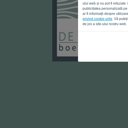
ului web și nu pot fi refuzate.
publicitatea personalizată pe
ar fi informații despre utiliz
privind cookie-urile
. Vă puteț
de jos a site-ului nostru web.