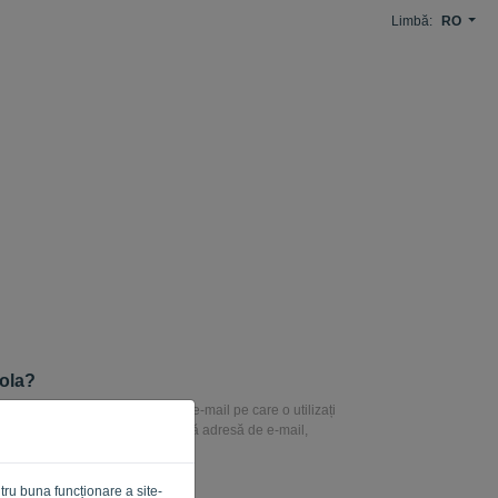
Limbă:
RO
rola?
ta parola, introduceți adresa de e-mail pe care o utilizați
cta. Un link va fi trimis la această adresă de e-mail,
 resetați parola.
tru buna funcționare a site-