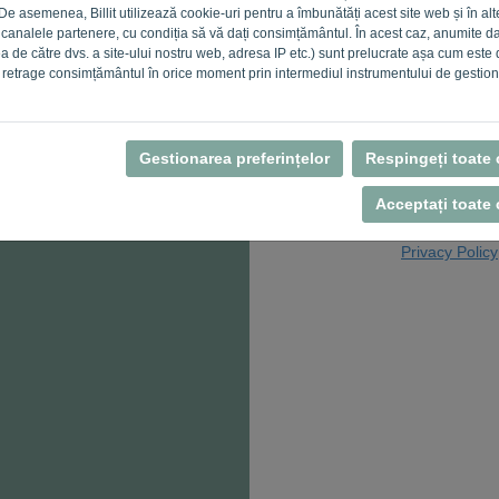
 De asemenea, Billit utilizează cookie-uri pentru a îmbunătăți acest site web și în alt
 canalele partenere, cu condiția să vă dați consimțământul. În acest caz, anumite d
area de către dvs. a site-ului nostru web, adresa IP etc.) sunt prelucrate așa cum este
Nu ești un comp
i retrage consimțământul în orice moment prin intermediul instrumentului de gestion
Gestionarea preferințelor
Respingeți toate 
Acceptați toate 
Înapoi la aute
Privacy Policy