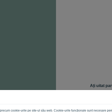
Ați uitat pa
Pentru a vă rese
pentru a vă cone
permițându-vă să
E-mail
ii precum cookie-urile pe site-ul său web. Cookie-urile funcționale sunt necesare pen