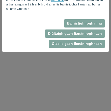
a tharraingt siar tráth ar bith tríd an uirlis bainistíochta fianáin ag bun ár
Privacy Policy
Terms of Service
-
.
suíomh Gréasáin.
Bainistigh roghanna
Diúltaigh gach fianán roghnach
Glac le gach fianán roghnach