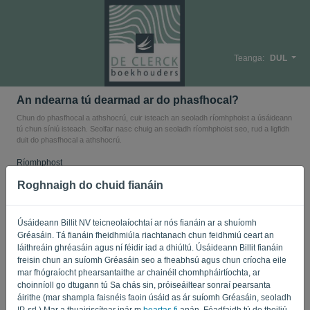
Teanga:
DUL
An ndearna tú dearmad ar do phasfhocal?
Chun do phasfhocal a athshocrú, cuir isteach an seoladh ríomhphoist a úsáideann
tú chun síniú isteach. Seolfar nasc chuig an seoladh ríomhphoist seo, rud a ligfidh
duit do phasfhocal a athshocrú.
Ríomhphost
Roghnaigh do chuid fianáin
Nach ríomhaire tú? Líon isteach '
'.
Úsáideann Billit NV teicneolaíochtaí ar nós fianáin ar a shuíomh
Gréasáin. Tá fianáin fheidhmiúla riachtanach chun feidhmiú ceart an
láithreáin ghréasáin agus ní féidir iad a dhiúltú. Úsáideann Billit fianáin
freisin chun an suíomh Gréasáin seo a fheabhsú agus chun críocha eile
SEOL NASC
mar fhógraíocht phearsantaithe ar chainéil chomhpháirtíochta, ar
choinníoll go dtugann tú Sa chás sin, próiseáiltear sonraí pearsanta
áirithe (mar shampla faisnéis faoin úsáid as ár suíomh Gréasáin, seoladh
Ar ais go logáil isteach
IP, srl.) Mar a thuairiscítear inár m
beartas fi
anán. Féadfaidh tú do thoiliú