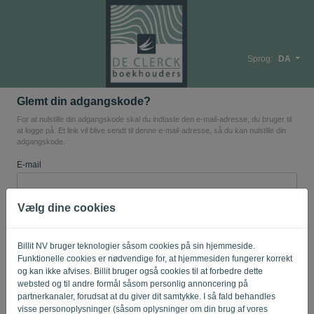
Sprog:
DA
Glemt din adgangskode?
For at nulstille din adgangskode skal du indtaste den e-mail-adresse, du bruger til
at logge på. Et link vil blive sendt til denne e-mail-adresse, så du kan nulstille din
adgangskode.
E-mail
Vælg dine cookies
Er du ikke en computer? Udfyld '
'.
Billit NV bruger teknologier såsom cookies på sin hjemmeside.
Funktionelle cookies er nødvendige for, at hjemmesiden fungerer korrekt
SEND LINK
og kan ikke afvises. Billit bruger også cookies til at forbedre dette
websted og til andre formål såsom personlig annoncering på
partnerkanaler, forudsat at du giver dit samtykke. I så fald behandles
Tilbage til login
visse personoplysninger (såsom oplysninger om din brug af vores